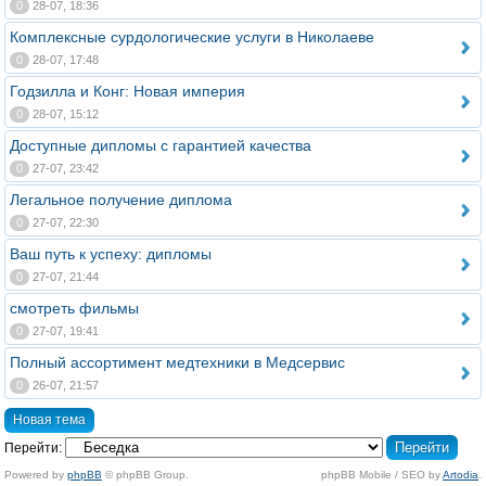
0
28-07, 18:36
Комплексные сурдологические услуги в Николаеве
0
28-07, 17:48
Годзилла и Конг: Новая империя
0
28-07, 15:12
Доступные дипломы с гарантией качества
0
27-07, 23:42
Легальное получение диплома
0
27-07, 22:30
Ваш путь к успеху: дипломы
0
27-07, 21:44
смотреть фильмы
0
27-07, 19:41
Полный ассортимент медтехники в Медсервис
0
26-07, 21:57
Новая тема
Перейти:
Powered by
phpBB
© phpBB Group.
phpBB Mobile / SEO by
Artodia
.