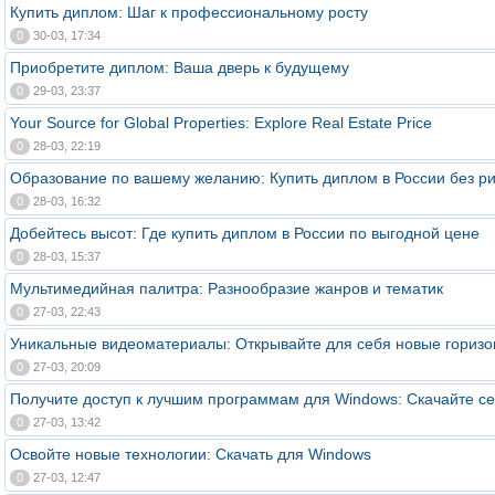
Купить диплом: Шаг к профессиональному росту
0
30-03, 17:34
Приобретите диплом: Ваша дверь к будущему
0
29-03, 23:37
Your Source for Global Properties: Explore Real Estate Price
0
28-03, 22:19
Образование по вашему желанию: Купить диплом в России без р
0
28-03, 16:32
Добейтесь высот: Где купить диплом в России по выгодной цене
0
28-03, 15:37
Мультимедийная палитра: Разнообразие жанров и тематик
0
27-03, 22:43
Уникальные видеоматериалы: Открывайте для себя новые горизо
0
27-03, 20:09
Получите доступ к лучшим программам для Windows: Скачайте се
0
27-03, 13:42
Освойте новые технологии: Скачать для Windows
0
27-03, 12:47