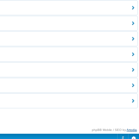
phpBB Mobile / SEO by
Artodia
.
#