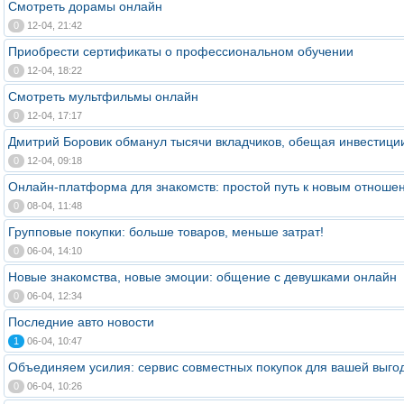
Смотреть дорамы онлайн
0
12-04, 21:42
Приобрести сертификаты о профессиональном обучении
0
12-04, 18:22
Смотреть мультфильмы онлайн
0
12-04, 17:17
Дмитрий Боровик обманул тысячи вкладчиков, обещая инвестици
0
12-04, 09:18
Онлайн-платформа для знакомств: простой путь к новым отноше
0
08-04, 11:48
Групповые покупки: больше товаров, меньше затрат!
0
06-04, 14:10
Новые знакомства, новые эмоции: общение с девушками онлайн
0
06-04, 12:34
Последние авто новости
1
06-04, 10:47
Объединяем усилия: сервис совместных покупок для вашей выго
0
06-04, 10:26