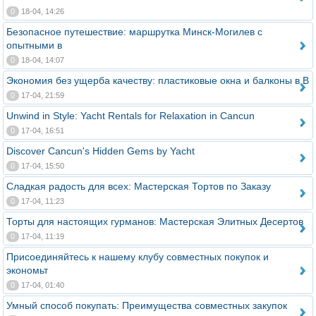
0
18-04, 14:26
Безопасное путешествие: маршрутка Минск-Могилев с
опытными в
0
18-04, 14:07
Экономия без ущерба качеству: пластиковые окна и балконы в В
0
17-04, 21:59
Unwind in Style: Yacht Rentals for Relaxation in Cancun
0
17-04, 16:51
Discover Cancun's Hidden Gems by Yacht
0
17-04, 15:50
Сладкая радость для всех: Мастерская Тортов по Заказу
0
17-04, 11:23
Торты для настоящих гурманов: Мастерская Элитных Десертов
0
17-04, 11:19
Присоединяйтесь к нашему клубу совместных покупок и
экономьт
0
17-04, 01:40
Умный способ покупать: Преимущества совместных закупок