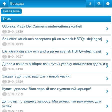
Беседка
#
Новая тема
Темы
Utforska Playa Del Carmens undervattensskonhet!
0
29-04, 19:19
Sök efter kärlek och acceptans på en svensk HBTQ+-dejtingsaj
0
29-04, 00:49
Lär känna dig själv och andra på en svensk HBTQ+-dejtingsajt
0
29-04, 00:27
Диплом вашего выбора: ваш путь к успеху начинается здесь и с
0
28-04, 14:48
Заказать диплом: ваш шаг к новой жизни!
0
28-04, 14:26
Купить диплом: Ваш первый шаг к успешной карьере!
0
27-04, 15:59
Дипломы по вашему запросу: Мы знаем, что вам нужно для
успех
0
27-04, 15:15