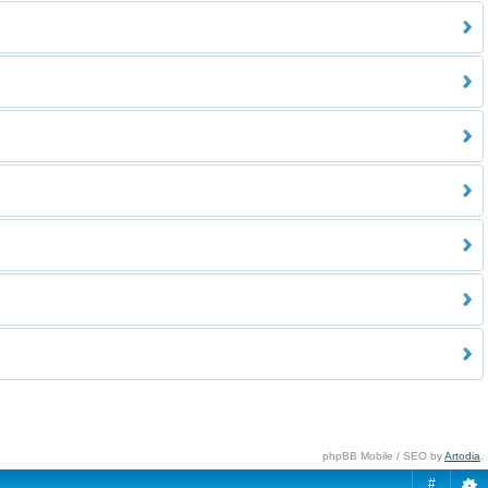
phpBB Mobile / SEO by
Artodia
.
#