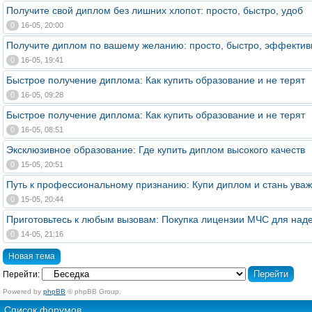
Получите свой диплом без лишних хлопот: просто, быстро, удоб
0
16-05, 20:00
Получите диплом по вашему желанию: просто, быстро, эффектив
0
16-05, 19:41
Быстрое получение диплома: Как купить образование и не терят
0
16-05, 09:28
Быстрое получение диплома: Как купить образование и не терят
0
16-05, 08:51
Эксклюзивное образование: Где купить диплом высокого качеств
0
15-05, 20:51
Путь к профессиональному признанию: Купи диплом и стань уваж
0
15-05, 20:44
Приготовьтесь к любым вызовам: Покупка лицензии МЧС для над
0
14-05, 21:16
Новая тема
Перейти:
Powered by
phpBB
© phpBB Group.
Список форумов