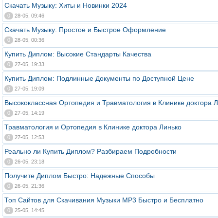
Скачать Музыку: Хиты и Новинки 2024
0
28-05, 09:46
Скачать Музыку: Простое и Быстрое Оформление
0
28-05, 00:36
Купить Диплом: Высокие Стандарты Качества
0
27-05, 19:33
Купить Диплом: Подлинные Документы по Доступной Цене
0
27-05, 19:09
Высококлассная Ортопедия и Травматология в Клинике доктора Л
0
27-05, 14:19
Травматология и Ортопедия в Клинике доктора Линько
0
27-05, 12:53
Реально ли Купить Диплом? Разбираем Подробности
0
26-05, 23:18
Получите Диплом Быстро: Надежные Способы
0
26-05, 21:36
Топ Сайтов для Скачивания Музыки MP3 Быстро и Бесплатно
0
25-05, 14:45